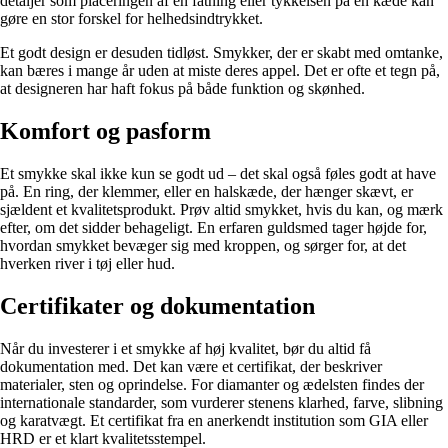
detaljer som placeringen af en fatning eller tykkelsen på en kæde kan
gøre en stor forskel for helhedsindtrykket.
Et godt design er desuden tidløst. Smykker, der er skabt med omtanke,
kan bæres i mange år uden at miste deres appel. Det er ofte et tegn på,
at designeren har haft fokus på både funktion og skønhed.
Komfort og pasform
Et smykke skal ikke kun se godt ud – det skal også føles godt at have
på. En ring, der klemmer, eller en halskæde, der hænger skævt, er
sjældent et kvalitetsprodukt. Prøv altid smykket, hvis du kan, og mærk
efter, om det sidder behageligt. En erfaren guldsmed tager højde for,
hvordan smykket bevæger sig med kroppen, og sørger for, at det
hverken river i tøj eller hud.
Certifikater og dokumentation
Når du investerer i et smykke af høj kvalitet, bør du altid få
dokumentation med. Det kan være et certifikat, der beskriver
materialer, sten og oprindelse. For diamanter og ædelsten findes der
internationale standarder, som vurderer stenens klarhed, farve, slibning
og karatvægt. Et certifikat fra en anerkendt institution som GIA eller
HRD er et klart kvalitetsstempel.