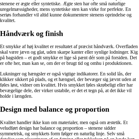
stenene er ægte eller syntetiske. Ægte sten har ofte små naturlige
uregelmæssigheder, mens syntetiske sten kan virke for perfekte. En
seriøs forhandler vil altid kunne dokumentere stenens oprindelse og
kvalitet.
Håndværk og finish
Et smykke af høj kvalitet er resultatet af præcist håndværk. Overfladen
skal være jævn og glat, uden skarpe kanter eller synlige lodninger. Kig
på bagsiden – et godt smykke er lige så pænt dér som på forsiden. Det
er ofte her, man kan se, om der er brugt tid og omhu i produktionen.
Lukninger og hængsler er også vigtige indikatorer. En solid lås, der
klikker sikkert på plads, og et hængsel, der bevæger sig jævnt uden at
føles løst, vidner om kvalitet. Hvis smykket føles skrøbeligt eller har
bevægelige dele, der virker ustabile, er det et tegn på, at det ikke vil
holde i længden.
Design med balance og proportion
Kvalitet handler ikke kun om materialer, men også om æstetik. Et
veludført design har balance og proportion – stenene sidder
symmetrisk, og smykkets form følger en naturlig linje. Selv små