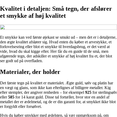
Kvalitet i detaljen: Små tegn, der afslører
et smykke af høj kvalitet
Et smykke kan ved første øjekast se smukt ud – men det er i detaljerne,
den ægte kvalitet afslører sig. Hvad enten du køber et arvestykke, et
forlovelsesring eller blot et smykke til hverdagsbrug, er det værd at
vide, hvad du skal kigge efter. Her får du en guide til de små, men
afgørende tegn, der adskiller et smykke af høj kvalitet fra et, der blot
ser godt ud på overfladen.
Materialer, der holder
Det første tegn på kvalitet er materialet. Ægte guld, sølv og platin har
en vægt og glans, som ikke kan efterlignes af billigere metaller. Kig
efter stempler, der angiver renheden – for eksempel
925
for sterlingsølv
eller
585
for 14 karat guld. Disse tal fortæller, hvor stor en andel af
metallet der er ædelmetal, og de er din garanti for, at smykket ikke blot
er forgyldt eller forsølvet.
Hvis du køber smykker med ædelsten, så vær opmærksom på, om