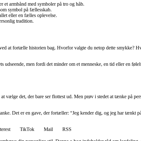
ler et armbånd med symboler på tro og håb.
 som symbol på fællesskab.
let eller en fælles oplevelse.
sonlig tradition.
d at fortælle historien bag. Hvorfor valgte du netop dette smykke? Hvad
ts udseende, men fordi det minder om et menneske, en tid eller en følel
 at vælge det, der bare ser flottest ud. Men prøv i stedet at tænke på p
ke. Det er en gave, der fortæller: “Jeg kender dig, og jeg har tænkt p
terest
TikTok
Mail
RSS