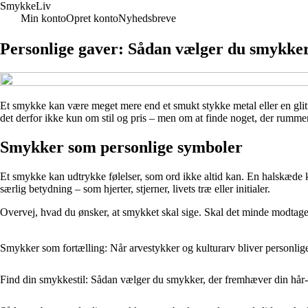
Smykke
Liv
Min konto
Opret konto
Nyhedsbreve
Personlige gaver: Sådan vælger du smykke
Et smykke kan være meget mere end et smukt stykke metal eller en glitr
det derfor ikke kun om stil og pris – men om at finde noget, der rumme
Smykker som personlige symboler
Et smykke kan udtrykke følelser, som ord ikke altid kan. En halskæde
særlig betydning – som hjerter, stjerner, livets træ eller initialer.
Overvej, hvad du ønsker, at smykket skal sige. Skal det minde modtage
Smykker som fortælling: Når arvestykker og kulturarv bliver personlige
Find din smykkestil: Sådan vælger du smykker, der fremhæver din hår-