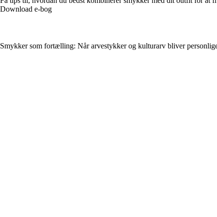
Få tips til, hvordan du bedst kombinerer smykker med dit outfit for at 
Download e-bog
Smykker som fortælling: Når arvestykker og kulturarv bliver personlige