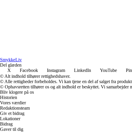
Smykke
Liv
Del glæden
X
Facebook
Instagram
LinkedIn
YouTube
Pin
© Alt indhold tilhører rettighedshaver.
© Alle rettigheder forbeholdes. Vi kan tjene en del af salget fra produk
© Ophavsretten tilhører os og alt indhold er beskyttet. Vi samarbejder 
Bliv klogere på os
Historien
Vores værdier
Redaktionsteam
Giv et bidrag
Lokationer
Bidrag
Gaver til dig