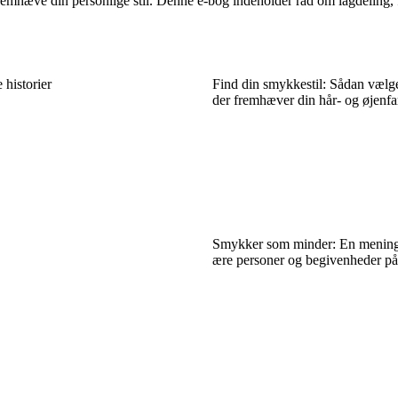
fremhæve din personlige stil. Denne e-bog indeholder råd om lagdeling, 
 historier
Find din smykkestil: Sådan vælg
der fremhæver din hår- og øjenfa
Smykker som minder: En mening
ære personer og begivenheder på