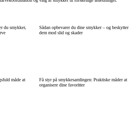
farvekoordination og valg af smykker til forskellige anledninger.
er du smykker,
Sådan opbevarer du dine smykker – og beskytter
rve
dem mod slid og skader
sfuld måde at
Få styr på smykkesamlingen: Praktiske måder at
organisere dine favoritter