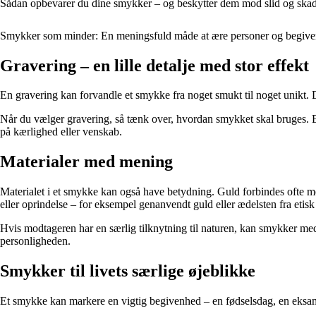
Sådan opbevarer du dine smykker – og beskytter dem mod slid og ska
Smykker som minder: En meningsfuld måde at ære personer og begive
Gravering – en lille detalje med stor effekt
En gravering kan forvandle et smykke fra noget smukt til noget unikt. Det
Når du vælger gravering, så tænk over, hvordan smykket skal bruges. E
på kærlighed eller venskab.
Materialer med mening
Materialet i et smykke kan også have betydning. Guld forbindes ofte 
eller oprindelse – for eksempel genanvendt guld eller ædelsten fra etisk
Hvis modtageren har en særlig tilknytning til naturen, kan smykker med o
personligheden.
Smykker til livets særlige øjeblikke
Et smykke kan markere en vigtig begivenhed – en fødselsdag, en eksamen