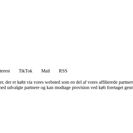
terest
TikTok
Mail
RSS
ter, der er købt via vores websted som en del af vores affilierede partne
med udvalgte partnere og kan modtage provision ved køb foretaget gennem