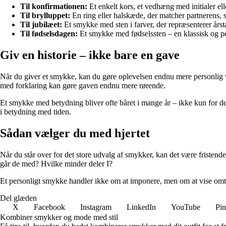
Til konfirmationen:
Et enkelt kors, et vedhæng med initialer el
Til brylluppet:
En ring eller halskæde, der matcher partnerens,
Til jubilæet:
Et smykke med sten i farver, der repræsenterer årstal
Til fødselsdagen:
Et smykke med fødselssten – en klassisk og per
Giv en historie – ikke bare en gave
Når du giver et smykke, kan du gøre oplevelsen endnu mere personlig ve
med forklaring kan gøre gaven endnu mere rørende.
Et smykke med betydning bliver ofte båret i mange år – ikke kun for de
i betydning med tiden.
Sådan vælger du med hjertet
Når du står over for det store udvalg af smykker, kan det være fristende
går de med? Hvilke minder deler I?
Et personligt smykke handler ikke om at imponere, men om at vise omtan
Del glæden
X
Facebook
Instagram
LinkedIn
YouTube
Pin
Kombiner smykker og mode med stil