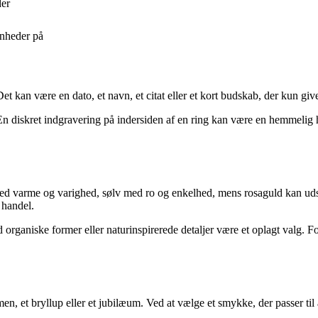
der
nheder på
 kan være en dato, et navn, et citat eller et kort budskab, der kun giver
n diskret indgravering på indersiden af en ring kan være en hemmelig h
med varme og varighed, sølv med ro og enkelhed, mens rosaguld kan uds
 handel.
rganiske former eller naturinspirerede detaljer være et oplagt valg. For 
, et bryllup eller et jubilæum. Ved at vælge et smykke, der passer til 